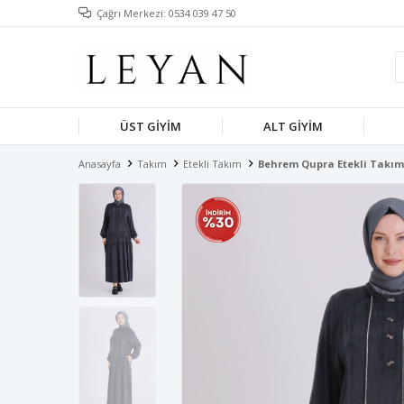
Çağrı Merkezi: 0534 039 47 50
ÜST GIYIM
ALT GIYIM
Anasayfa
Takım
Etekli Takım
Behrem Qupra Etekli Takım