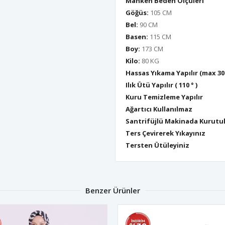
Manken Beden Ölçüleri
Göğüs:
105 CM
Bel:
90 CM
Basen:
115 CM
Boy:
173 CM
Kilo:
80 KG
Hassas Yıkama Yapılır (max 30
Ilık Ütü Yapılır ( 110 ° )
Kuru Temizleme Yapılır
Ağartıcı Kullanılmaz
Santrifüjlü Makinada Kurutu
Ters Çevirerek Yıkayınız
Tersten Ütüleyiniz
Benzer Ürünler