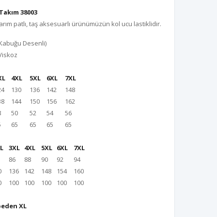
Takım 38003
arım patlı, taş aksesuarlı ürünümüzün kol ucu lastiklidir.
Kabuğu Desenli)
Viskoz
XL
4XL
5XL
6XL
7XL
24
130
136
142
148
38
144
150
156
162
8
50
52
54
56
5
65
65
65
65
L
3XL
4XL
5XL
6XL
7XL
86
88
90
92
94
0
136
142
148
154
160
0
100
100
100
100
100
beden XL