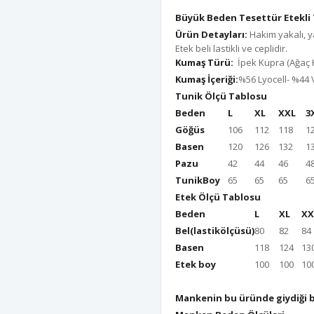
Büyük Beden Tesettür Etekli 
Ürün Detayları:
Hakim yakalı, y
Etek beli lastikli ve ceplidir.
Kumaş Türü:
İpek Kupra (Ağaç 
Kumaş İçeriği:
%56 Lyocell- %44 
Tunik Ölçü Tablosu
Beden
L
XL
XXL
3
Göğüs
106
112
118
1
Basen
120
126
132
1
Pazu
42
44
46
4
TunikBoy
65
65
65
6
Etek Ölçü Tablosu
Beden
L
XL
XX
Bel(lastikölçüsü)
80
82
84
Basen
118
124
13
Etek boy
100
100
10
Mankenin bu üründe giydiği 