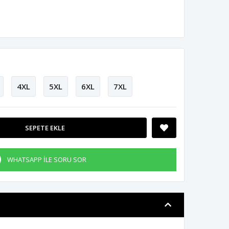
4XL
5XL
6XL
7XL
SEPETE EKLE
WHATSAPP İLE SORU SOR