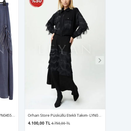
Orhan Store Çizgili Etekli Takım- LYN04557 İndigo
Orhan Store Püsküllü Etekli Takım- LYN03456 Siyah
4.100,00 TL
4.750,00 TL