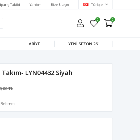
ipariş Takibi
Yardım
Bize Ulaşın
Türkçe
0
0
M
ABIYE
YENI SEZON 26'
 Takım- LYN04432 Siyah
0,00 TL
Behrem