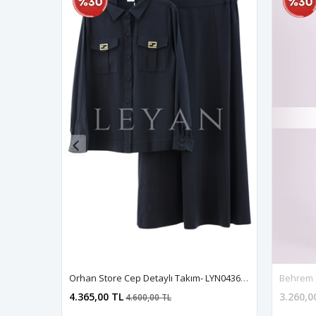
Orhan Store Cep Detaylı Takım- LYN04361 Siyah
Behrem S
4.365,00 TL
3.260,0
4.600,00 TL