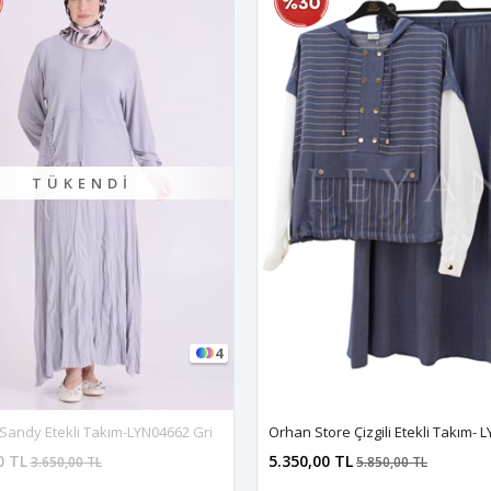
TÜKENDI
4
andy Etekli Takım-LYN04662 Gri
0 TL
5.350,00 TL
3.650,00 TL
5.850,00 TL