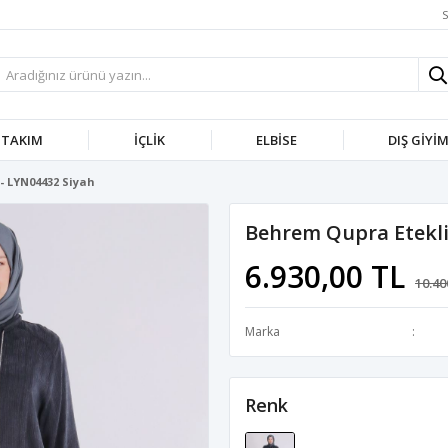
S
TAKIM
İÇLIK
ELBISE
DIŞ GIYI
- LYN04432 Siyah
Behrem Qupra Etekli
6.930,00 TL
10.40
Marka
Renk