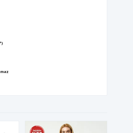
°)
lmaz