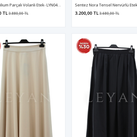
Sentez Lilium Parçalı Volanlı Etek- LYN04602 Lacivert
0 TL
3.200,00 TL
3.880,00 TL
3.680,00 TL