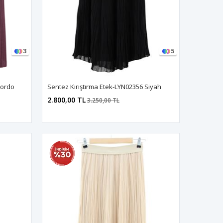
3
5
Bordo
Sentez Kırıştırma Etek-LYN02356 Siyah
2.800,00 TL
3.250,00 TL