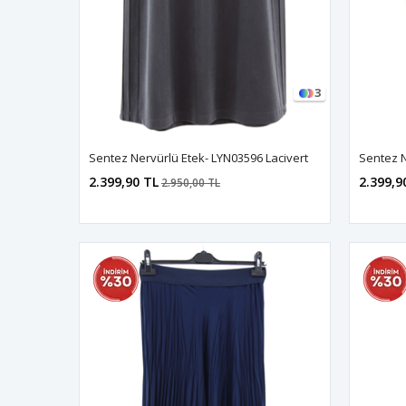
3
Sentez Nervürlü Etek- LYN03596 Lacivert
Sentez N
2.399,90 TL
2.399,9
2.950,00 TL