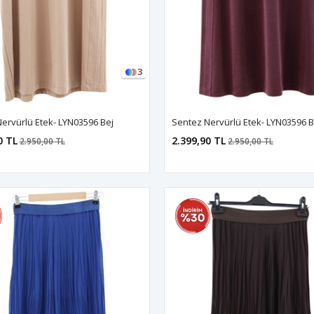
3
ervürlü Etek- LYN03596 Bej
Sentez Nervürlü Etek- LYN03596 
0 TL
2.399,90 TL
2.950,00 TL
2.950,00 TL