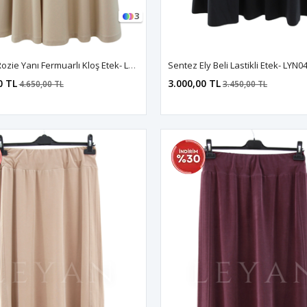
3
Sentez Rozie Yanı Fermuarlı Kloş Etek- LYN04596 Taş
0 TL
3.000,00 TL
4.650,00 TL
3.450,00 TL