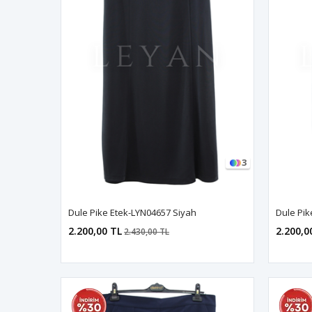
3
Dule Pike Etek-LYN04657 Siyah
Dule Pik
2.200,00 TL
2.200,0
2.430,00 TL