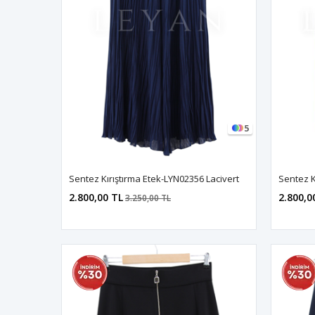
5
Sentez Kırıştırma Etek-LYN02356 Lacivert
Sentez K
2.800,00 TL
2.800,0
3.250,00 TL