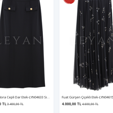
Sentez Nora Cepli Dar Etek-LYN04633 Siyah
Fuat Gürşen Çiçekli Etek-LYN0461
0 TL
4.000,00 TL
3.400,00 TL
4.600,00 TL