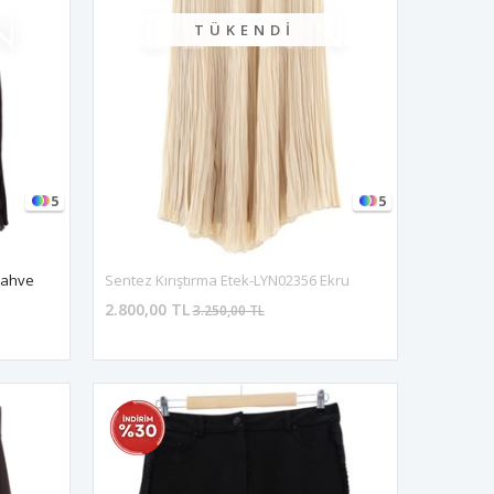
TÜKENDI
5
5
Kahve
Sentez Kırıştırma Etek-LYN02356 Ekru
2.800,00 TL
3.250,00 TL