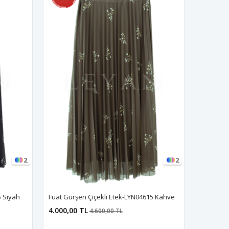
2
2
5 Siyah
Fuat Gürşen Çiçekli Etek-LYN04615 Kahve
4.000,00 TL
4.600,00 TL