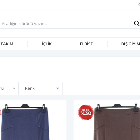
S
TAKIM
İÇLIK
ELBISE
DIŞ GIYI
rü
Renk