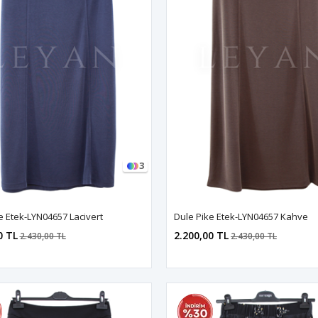
3
e Etek-LYN04657 Lacivert
Dule Pike Etek-LYN04657 Kahve
0 TL
2.200,00 TL
2.430,00 TL
2.430,00 TL