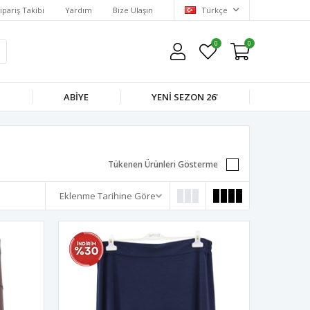
ipariş Takibi
Yardım
Bize Ulaşın
Türkçe
0
0
M
ABIYE
YENI SEZON 26'
Tükenen Ürünleri Gösterme