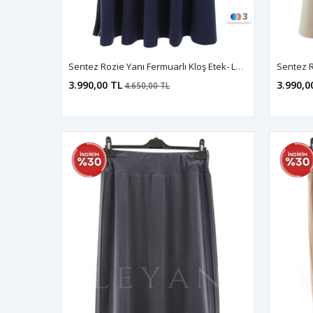
3
Sentez Rozie Yanı Fermuarlı Kloş Etek- LYN04596 Lacivert
3.990,00 TL
3.990,0
4.650,00 TL