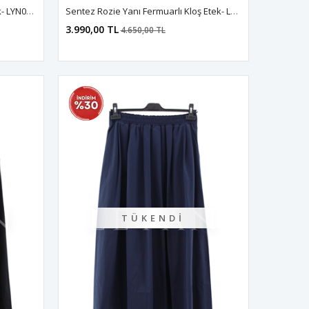
Sentez Nora Tensel Nervürlü Etek- LYN04604 Siyah
Sentez Rozie Yanı Fermuarlı Kloş Etek- LYN04596 Siyah
3.990,00 TL
4.650,00 TL
TÜKENDI