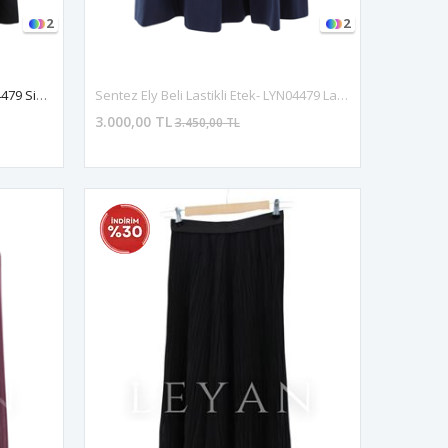
2
2
Sentez Ely Beli Lastikli Etek- LYN04479 Siyah
Sentez Ely Beli Lastikli Etek- LYN04479 Lacivert
3.000,00 TL
3.450,00 TL