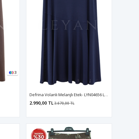
3
Defrina Volanlı Melanjlı Etek- LYN04656 Lacivert
2.990,00 TL
3.670,00 TL