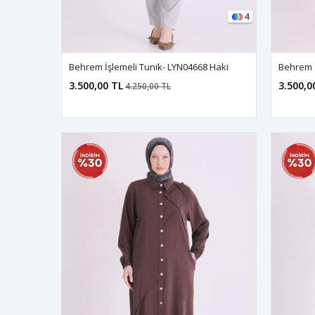
4
Behrem İşlemeli Tunik- LYN04668 Haki
Behrem İ
3.500,00 TL
3.500,0
4.250,00 TL