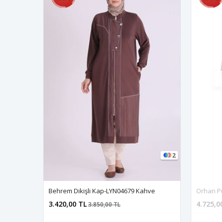
2
Behrem Dikişli Kap-LYN04679 Kahve
3.420,00 TL
4.725,0
3.850,00 TL