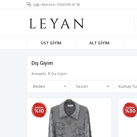
Çağrı Merkezi: 0534 039 47 50
ÜST GIYIM
ALT GIYIM
Dış Giyim
Anasayfa
Dış Giyim
Beden
Sezon
Kumaş Tü