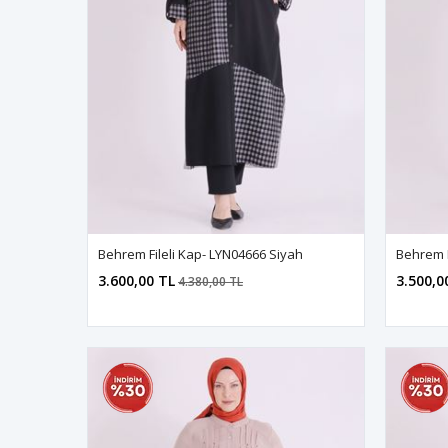
Behrem Fileli Kap- LYN04666 Siyah
3.600,00 TL
3.500,0
4.380,00 TL