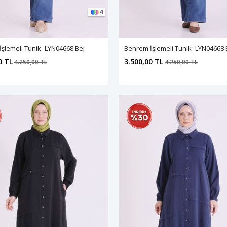
4
şlemeli Tunik- LYN04668 Bej
Behrem İşlemeli Tunik- LYN04668
0 TL
3.500,00 TL
4.250,00 TL
4.250,00 TL