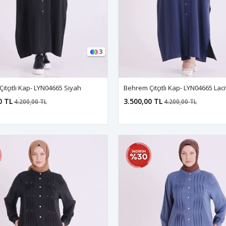
3
ıtçıtlı Kap- LYN04665 Siyah
Behrem Çıtçıtlı Kap- LYN04665 Laci
0 TL
3.500,00 TL
4.200,00 TL
4.200,00 TL