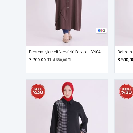
2
Behrem İşlemeli Nervürlü Ferace- LYN04667 Kahve
Behrem Ç
3.700,00 TL
3.500,0
4.680,00 TL