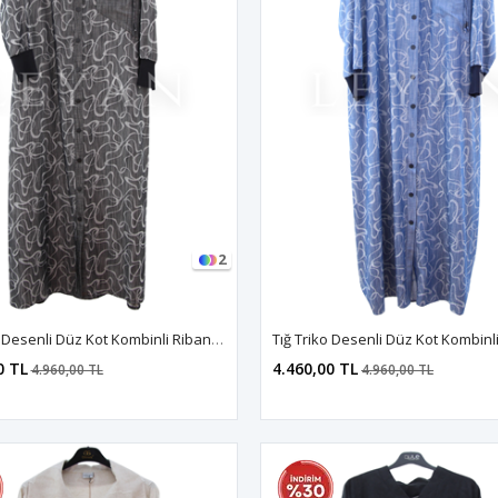
2
Tığ Triko Desenli Düz Kot Kombinli Ribanalı Kap-LYN04680 Siyah
0 TL
4.460,00 TL
4.960,00 TL
4.960,00 TL