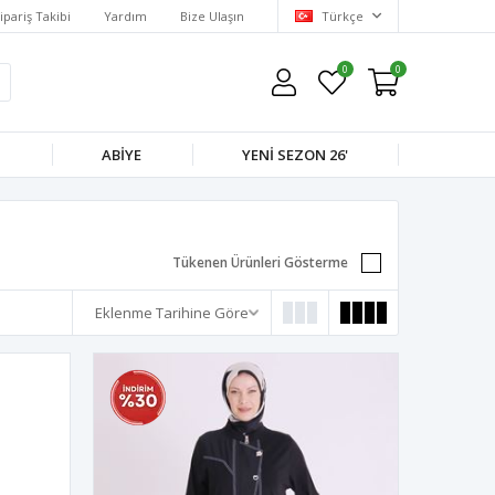
ipariş Takibi
Yardım
Bize Ulaşın
Türkçe
0
0
M
ABIYE
YENI SEZON 26'
Tükenen Ürünleri Gösterme