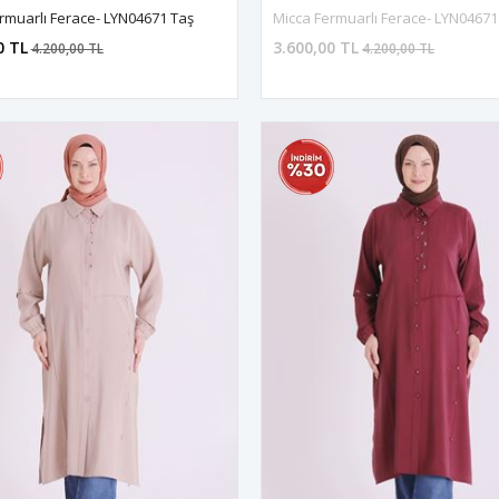
rmuarlı Ferace- LYN04671 Taş
Micca Fermuarlı Ferace- LYN0467
0 TL
3.600,00 TL
4.200,00 TL
4.200,00 TL