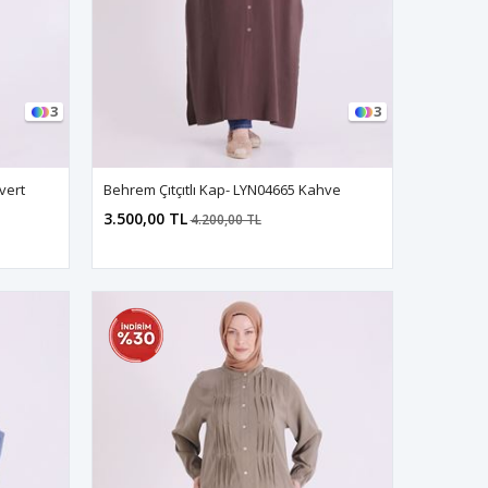
3
3
vert
Behrem Çıtçıtlı Kap- LYN04665 Kahve
3.500,00 TL
4.200,00 TL