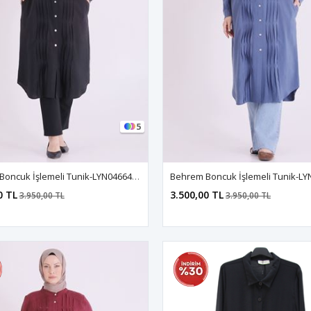
5
Behrem Boncuk İşlemeli Tunik-LYN04664 Siyah
0 TL
3.500,00 TL
3.950,00 TL
3.950,00 TL