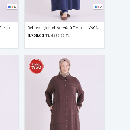
4
2
 Bordo
Behrem İşlemeli Nervürlü Ferace- LYN04667 Lacivert
3.700,00 TL
4.680,00 TL