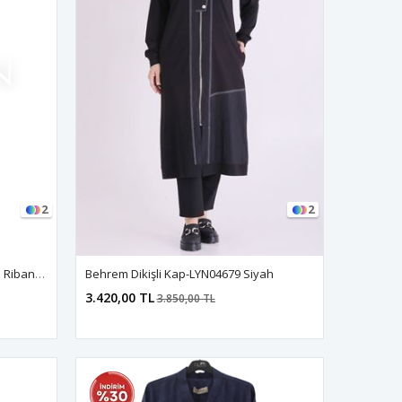
2
2
Tığ Triko Desenli Düz Kot Kombinli Ribanalı Kap-LYN04680 Mavi
Behrem Dikişli Kap-LYN04679 Siyah
3.420,00 TL
3.850,00 TL