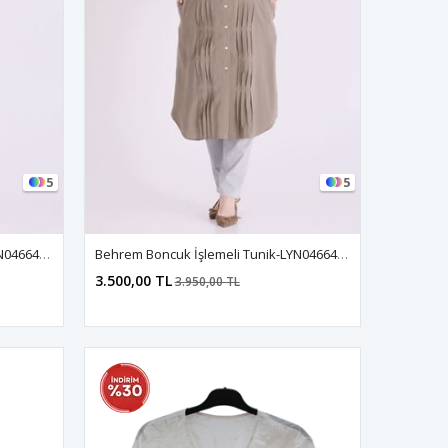
5
5
Behrem Boncuk İşlemeli Tunik-LYN04664 İndigo
Behrem Boncuk İşlemeli Tunik-LYN04664 Haki
3.500,00 TL
3.950,00 TL