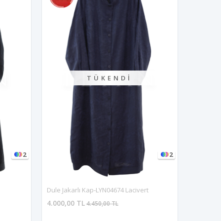
TÜKENDI
2
2
Dule Jakarlı Kap-LYN04674 Lacivert
4.000,00 TL
4.450,00 TL