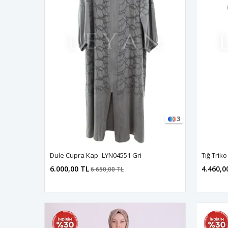
3
Dule Cupra Kap- LYN04551 Gri
6.000,00 TL
4.460,0
6.650,00 TL