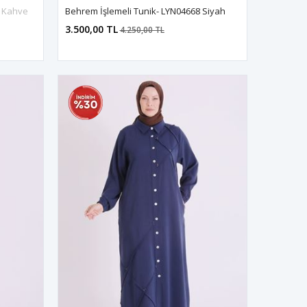
1 Kahve
Behrem İşlemeli Tunik- LYN04668 Siyah
3.500,00 TL
4.250,00 TL