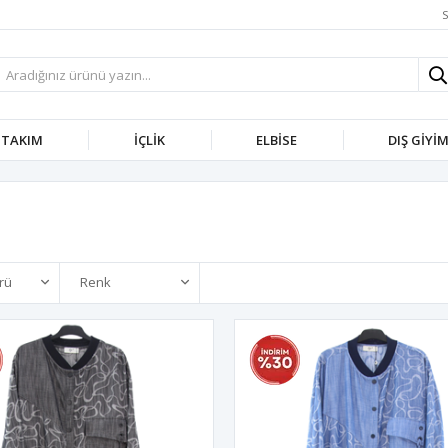
S
TAKIM
İÇLIK
ELBISE
DIŞ GIYI
rü
Renk