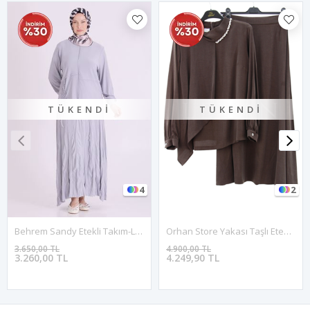
TÜKENDI
TÜKENDI
4
2
Behrem Sandy Etekli Takım-LYN04662 Gri
Orhan Store Yakası Taşlı Etekli Takım- LYN03415 Kahve
3.650,00 TL
4.900,00 TL
3.260,00 TL
4.249,90 TL