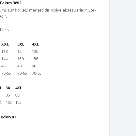
Takım 3802
ümüzün kol ucu manşetlidir. Kolye aksesuarlıdır. Etek
adır.
 Likra
XXL
3XL
4XL
118
124
130
144
150
156
46
48
50
70-65
70-65
70-65
L
3XL
4XL
86
88
2
102
102
beden XL