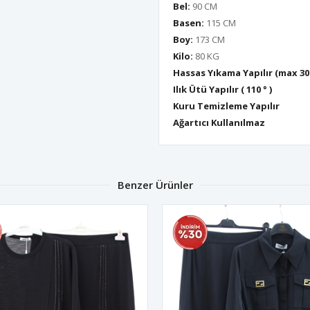
Bel:
90 CM
Basen:
115 CM
Boy:
173 CM
Kilo:
80 KG
Hassas Yıkama Yapılır (max 30
Ilık Ütü Yapılır ( 110 ° )
Kuru Temizleme Yapılır
Ağartıcı Kullanılmaz
Benzer Ürünler