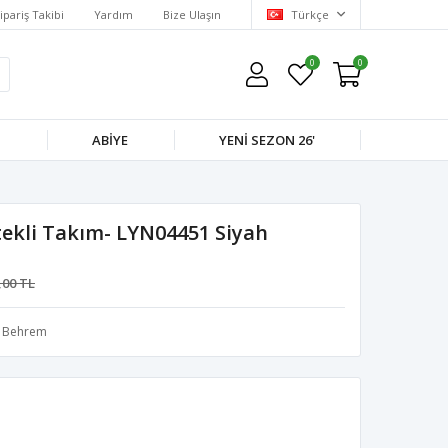
ipariş Takibi
Yardım
Bize Ulaşın
Türkçe
0
0
M
ABIYE
YENI SEZON 26'
tekli Takım- LYN04451 Siyah
,00 TL
Behrem