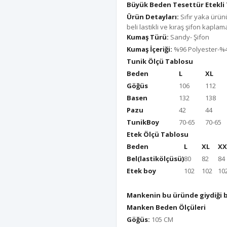
Büyük Beden Tesettür Etekli 
Ürün Detayları:
Sıfır yaka ürün
beli lastikli ve kıraş şifon kaplam
Kumaş Türü:
Sandy- Şifon
Kumaş İçeriği:
%96 Polyester-%4
Tunik Ölçü Tablosu
Beden
L
XL
Göğüs
106
112
Basen
132
138
Pazu
42
44
TunikBoy
70-65
70-65
Etek Ölçü Tablosu
Beden
L
XL
XX
Bel(lastikölçüsü)
80
82
84
Etek boy
102
102
10
Mankenin bu üründe giydiği 
Manken Beden Ölçüleri
Göğüs:
105 CM