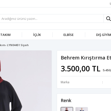
S
TAKIM
İÇLIK
ELBISE
DIŞ GIYI
akım- LYN04451 Siyah
Behrem Kırıştırma E
3.500,00 TL
5.450
Marka
Renk