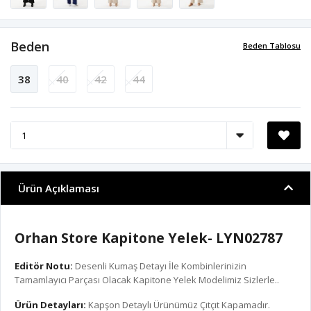
Beden
Beden Tablosu
38
40
42
44
Ürün Açıklaması
Orhan Store Kapitone Yelek- LYN02787
Editör Notu:
Desenli Kumaş Detayı İle Kombinlerinizin
Tamamlayıcı Parçası Olacak Kapitone Yelek Modelimiz Sizlerle..
Ürün Detayları:
Kapşon Detaylı Ürünümüz Çıtçıt Kapamadır.