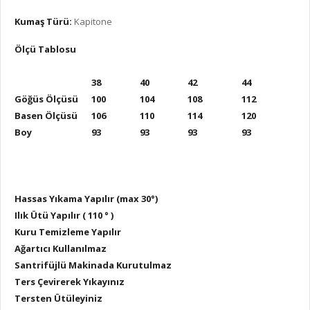
Kumaş Türü:
Kapitone
Ölçü Tablosu
38
40
42
44
Göğüs Ölçüsü
100
104
108
112
Basen Ölçüsü
106
110
114
120
Boy
93
93
93
93
Hassas Yıkama Yapılır (max 30°)
Ilık Ütü Yapılır ( 110 ° )
Kuru Temizleme Yapılır
Ağartıcı Kullanılmaz
Santrifüjlü Makinada Kurutulmaz
Ters Çevirerek Yıkayınız
Tersten Ütüleyiniz