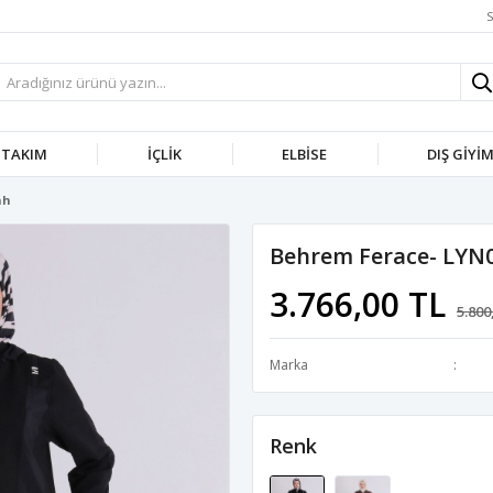
S
TAKIM
İÇLIK
ELBISE
DIŞ GIYI
ah
Behrem Ferace- LYN0
3.766,00 TL
5.800
Marka
Renk