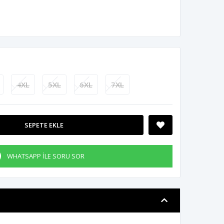
4XL
5XL
6XL
7XL
SEPETE EKLE
WHATSAPP İLE SORU SOR