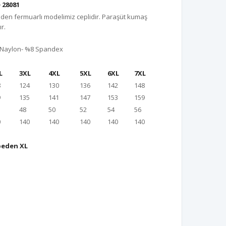
 28081
den fermuarlı modelimiz ceplidir. Paraşüt kumaş
r.
 Naylon- %8 Spandex
L
3XL
4XL
5XL
6XL
7XL
8
124
130
136
142
148
9
135
141
147
153
159
48
50
52
54
56
0
140
140
140
140
140
beden XL