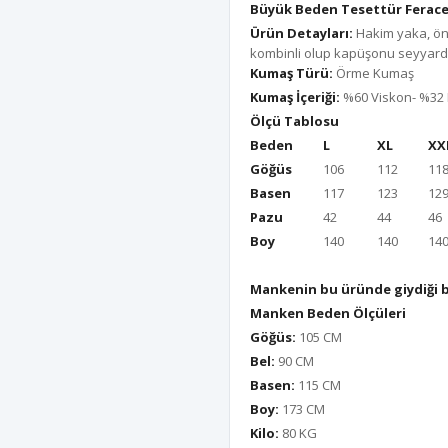
Büyük Beden Tesettür Ferace
Ürün Detayları:
Hakim yaka, ön
kombinli olup kapüşonu seyyardı
Kumaş Türü:
Örme Kumaş
Kumaş İçeriği:
%60 Viskon- %32
Ölçü Tablosu
Beden
L
XL
XX
Göğüs
106
112
11
Basen
117
123
12
Pazu
42
44
46
Boy
140
140
14
Mankenin bu üründe giydiği 
Manken Beden Ölçüleri
Göğüs:
105 CM
Bel:
90 CM
Basen:
115 CM
Boy:
173 CM
Kilo:
80 KG