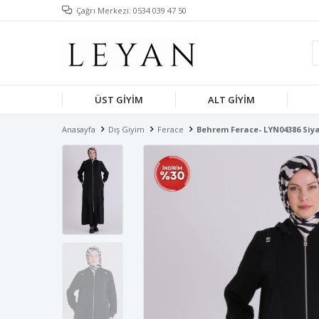
Çağrı Merkezi: 0534 039 47 50
ÜST GIYIM
ALT GIYIM
Anasayfa
Dış Giyim
Ferace
Behrem Ferace- LYN04386 Siy