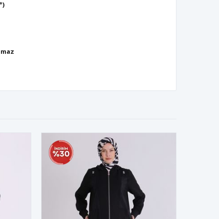
°)
lmaz