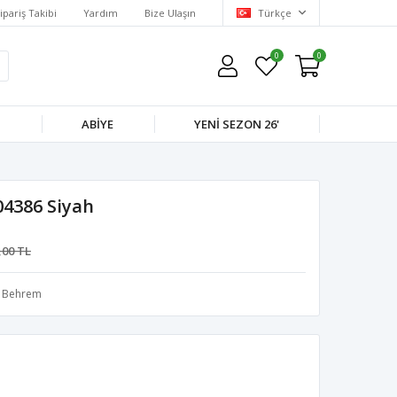
ipariş Takibi
Yardım
Bize Ulaşın
Türkçe
0
0
M
ABIYE
YENI SEZON 26'
4386 Siyah
,00 TL
Behrem