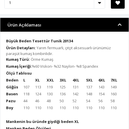
Ürün Açıklaması
Büyük Beden Tesettür Tunik 20134
Ürün Detayları:
Yarım fermuarlı, çıtçıt aksesuarlı ürünümüz
paraşüt kumaş kombinlidir.
Kumaş Türü:
Örme Kumaş
Kumaş İçeriği:
%60 Viskon- %32 Naylon- %8 Spandex
Ölçü Tablosu
Beden
L
XL
XXL
3XL
4XL
5XL
6XL
7XL
Göğüs
107
113
119
125
131
137
143
149
Basen
118
124
130
136
142
148
154
160
Pazu
44
46
48
50
52
54
56
58
Boy
110
110
110
110
110
110
110
110
Mankenin bu üründe giydiği beden XL
Manken Beden Ölçüleri