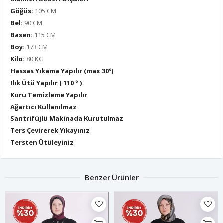
Göğüs:
105 CM
Bel:
90 CM
Basen:
115 CM
Boy:
173 CM
Kilo:
80 KG
Hassas Yıkama Yapılır (max 30°)
Ilık Ütü Yapılır ( 110 ° )
Kuru Temizleme Yapılır
Ağartıcı Kullanılmaz
Santrifüjlü Makinada Kurutulmaz
Ters Çevirerek Yıkayınız
Tersten Ütüleyiniz
Benzer Ürünler