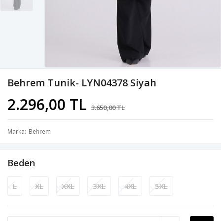
Behrem Tunik- LYN04378 Siyah
2.296,00 TL
3.650,00 TL
Marka
Behrem
Beden
L
XL
XXL
3XL
4XL
5XL