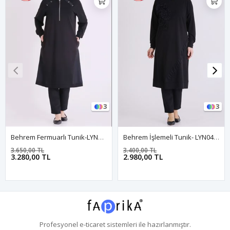
3
3
Behrem Fermuarlı Tunik-LYN04688 Siyah
Behrem İşlemeli Tunik- LYN04428 Siyah
3.650,00 TL
3.400,00 TL
3.280,00 TL
2.980,00 TL
Profesyonel
e-ticaret
sistemleri ile hazırlanmıştır.