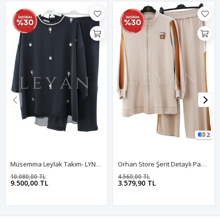
2
Müsemma Leylak Takım- LYN04422 Siyah
Orhan Store Şerit Detaylı Pantolonlu Takım- LYN03423 Bej
10.080,00 TL
4.560,00 TL
9.500,00 TL
3.579,90 TL