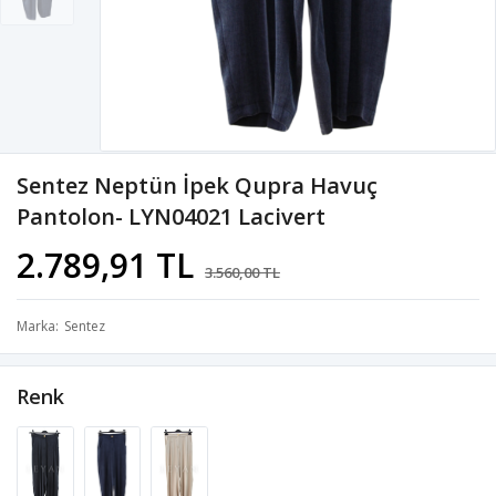
Sentez Neptün İpek Qupra Havuç
Pantolon- LYN04021 Lacivert
2.789,91 TL
3.560,00 TL
Marka
Sentez
Renk