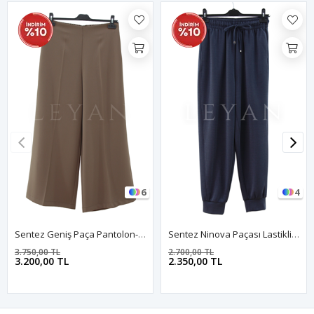
6
4
Sentez Geniş Paça Pantolon- LYN03751 Vizon
Sentez Ninova Paçası Lastikli Pantolon- LYN03977 Lacivert
3.750,00 TL
2.700,00 TL
3.200,00 TL
2.350,00 TL