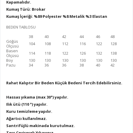
Kapamalıdır.
Kumaş Türü: Brokar
Kumaş İçeriği: %89 Polyester %8 Metalik %3 Elastan
BEDEN TABLOSU
38
40
42
44
46
48
Göğüs
104
108
112
116
122
128
Ölçüsü
Basen
114
118
122
126
132
138
Ölçüsü
Boy
130
130
130
130
130
130
Pazu
34
36
36
38
40
42
Rahat Kalıptır Bir Beden Küçük Bedeni Tercih Edebilirsiniz.
Hassas yıkama (max 30°) yapılır.
Ilık ütü (110 °) yapılır.
Kuru temizleme yapılır.
Ağartıcı kullanılmaz.
Santrifüjlü makinada kurutulmaz.
Ters Çevirerek Yıkayınız.