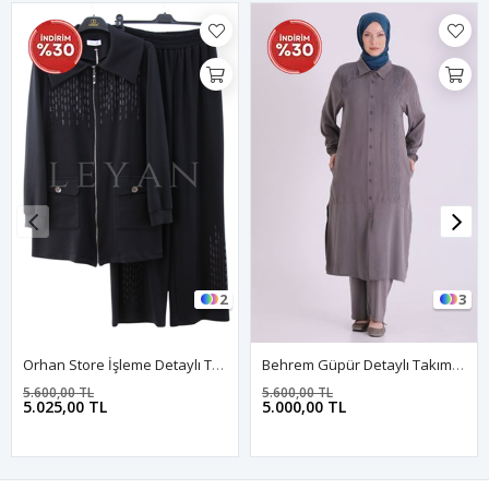
2
3
Orhan Store İşleme Detaylı Takım- LYN04258 Siyah
Behrem Güpür Detaylı Takım-LYN04663 Duman Gri
5.600,00 TL
5.600,00 TL
5.025,00 TL
5.000,00 TL