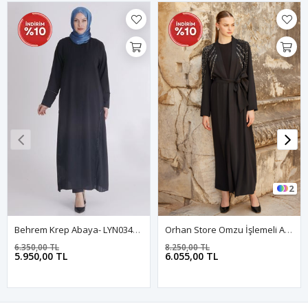
2
Behrem Krep Abaya- LYN03476 Siyah
Orhan Store Omzu İşlemeli Abaya Takım- LYN03825 Siyah
6.350,00 TL
8.250,00 TL
5.950,00 TL
6.055,00 TL