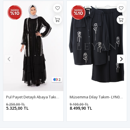
2
Pul Payet Detaylı Abaya Takım- LYN01214 Siyah-Gümüş
Müsemma Dilay Takım- LYN03953 Siyah
6.250,00 TL
9.100,00 TL
5.325,00 TL
8.499,90 TL