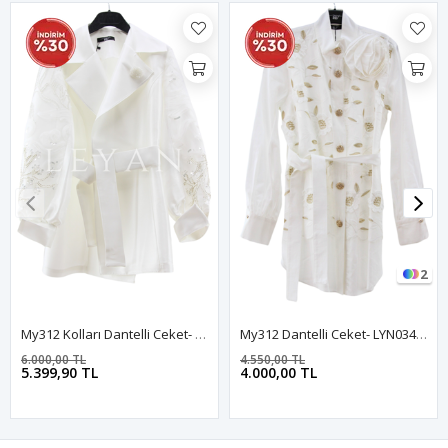
2
My312 Kolları Dantelli Ceket- LYN03563 Ekru
My312 Dantelli Ceket- LYN03446 Ekru
6.000,00 TL
4.550,00 TL
5.399,90 TL
4.000,00 TL