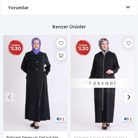
Yorumlar
Benzer Ürünler
TÜKENDI
2
2
Behrem Fermuar Detaylı Ferace- LYN04575 Siyah
Behrem Paraşüt Detaylı Ferace-LYN04614 Siyah