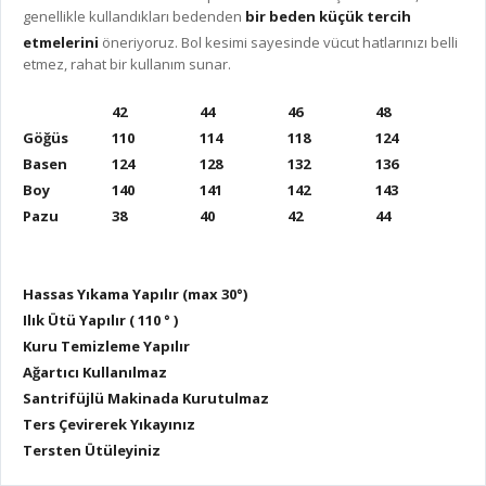
genellikle kullandıkları bedenden
bir beden küçük tercih
etmelerini
öneriyoruz. Bol kesimi sayesinde vücut hatlarınızı belli
etmez, rahat bir kullanım sunar.
42
44
46
48
Göğüs
110
114
118
124
Basen
124
128
132
136
Boy
140
141
142
143
Pazu
38
40
42
44
Hassas Yıkama Yapılır (max 30°)
Ilık Ütü Yapılır ( 110 ° )
Kuru Temizleme Yapılır
Ağartıcı Kullanılmaz
Santrifüjlü Makinada Kurutulmaz
Ters Çevirerek Yıkayınız
Tersten Ütüleyiniz