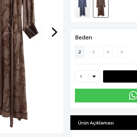
Beden
2
3
4
5
Ürün Açıklaması