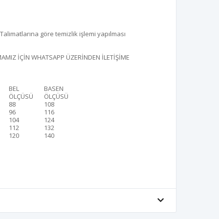
alimatlarına göre temizlik işlemi yapılması
MIZ İÇİN WHATSAPP ÜZERİNDEN İLETİŞİME
BEL
BASEN
ÖLÇÜSÜ
ÖLÇÜSÜ
88
108
96
116
104
124
112
132
120
140