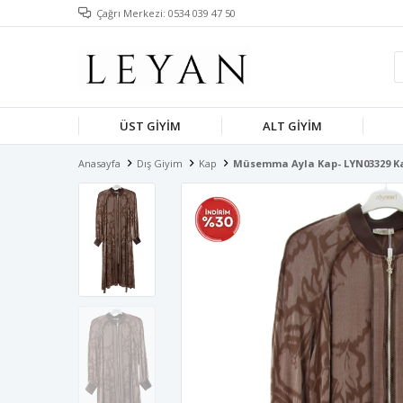
Çağrı Merkezi: 0534 039 47 50
ÜST GIYIM
ALT GIYIM
Anasayfa
Dış Giyim
Kap
Müsemma Ayla Kap- LYN03329 K