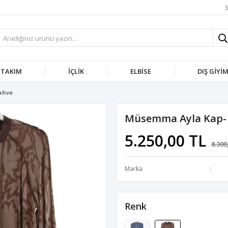
S
TAKIM
İÇLIK
ELBISE
DIŞ GIYI
ahve
Müsemma Ayla Kap-
5.250,00 TL
8.300
Marka
Renk