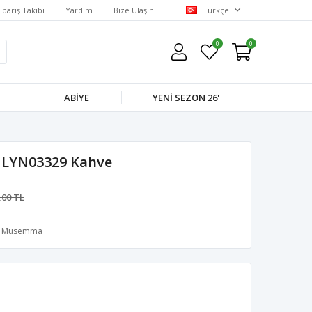
ipariş Takibi
Yardım
Bize Ulaşın
Türkçe
0
0
M
ABIYE
YENI SEZON 26'
 LYN03329 Kahve
,00 TL
Müsemma