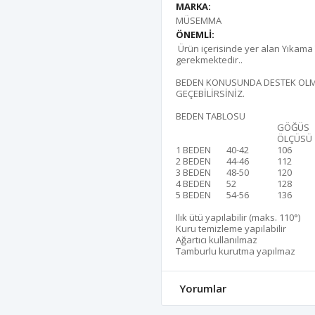
MARKA:
MÜSEMMA
ÖNEMLİ:
Ürün içerisinde yer alan Yıkama T
gerekmektedir..
BEDEN KONUSUNDA DESTEK OLMA
GEÇEBİLİRSİNİZ.
BEDEN TABLOSU
GÖĞÜS
ÖLÇÜSÜ
1 BEDEN
40-42
106
2 BEDEN
44-46
112
3 BEDEN
48-50
120
4 BEDEN
52
128
5 BEDEN
54-56
136
Ilık ütü yapılabilir (maks. 110°)
Kuru temizleme yapılabilir
Ağartıcı kullanılmaz
Tamburlu kurutma yapılmaz
Yorumlar