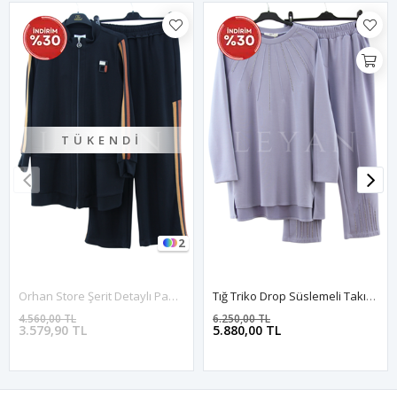
TÜKENDI
2
Orhan Store Şerit Detaylı Pantolonlu Takım- LYN03423 Siyah
Tığ Triko Drop Süslemeli Takım- LYN03635 Mavi
4.560,00 TL
6.250,00 TL
3.579,90 TL
5.880,00 TL