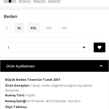
Beden
L
XL
XXL
3XL
4XL
Ürün Açıklaması
Büyük Beden Tesettür Tunik 2357
Ürün Detayları:
Yakalı, önden düğmeli tuniğimiz taş işleme
detaylıdır.
Kumaş Türü:
Poplin
Kumaş İçeriği:
%74 Pamuk- %23 Polyester- %3 Likra
Ölçü Tablosu