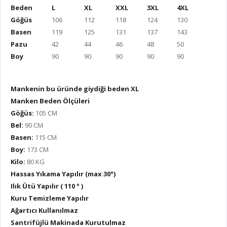
Beden
L
XL
XXL
3XL
4XL
Göğüs
106
112
118
124
130
Basen
119
125
131
137
143
Pazu
42
44
46
48
50
Boy
90
90
90
90
90
Mankenin bu üründe giydiği beden XL
Manken Beden Ölçüleri
Göğüs:
105 CM
Bel:
90 CM
Basen:
115 CM
Boy:
173 CM
Kilo:
80 KG
Hassas Yıkama Yapılır (max 30°)
Ilık Ütü Yapılır ( 110 ° )
Kuru Temizleme Yapılır
Ağartıcı Kullanılmaz
Santrifüjlü Makinada Kurutulmaz