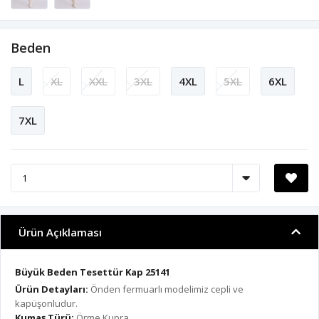
Beden
L
XL
XXL
3XL
4XL
5XL
6XL
7XL
Ürün Açıklaması
Büyük Beden Tesettür Kap 25141
Ürün Detayları:
Önden fermuarlı modelimiz cepli ve
kapüşonludur.
Kumaş Türü:
Örme Kupra