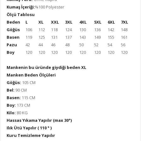
Kumaş İçeriği:
%100 Polyester
Ölçü Tablosu
Beden
L
XL
XXL
3XL
4XL
5XL
6XL
7XL
Göğüs
106
112
118
124
130
136
142
148
Basen
119
125
131
137
143
149
155
161
Pazu
42
44
46
48
50
52
54
56
Boy
120
120
120
120
120
120
120
120
Mankenin bu üründe giydiği beden XL
Manken Beden Ölçüleri
Göğüs:
105 CM
Bel:
90 CM
Basen:
115 CM
Boy:
173 CM
Kilo:
80 KG
Hassas Yıkama Yapılır (max 30°)
Ilık Ütü Yapılır ( 110 ° )
Kuru Temizleme Yapılır