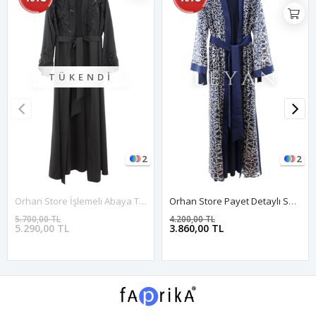
TÜKENDI
2
2
Orhan Store İşlemeli Abaya Takım- LYN03823 Siyah
Orhan Store Payet Detaylı Saten Abaya Takım- LYN03799 Lacivert
5.700,00 TL
4.200,00 TL
5.290,00 TL
3.860,00 TL